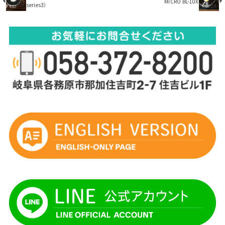
MICRO BL-10X
series3）