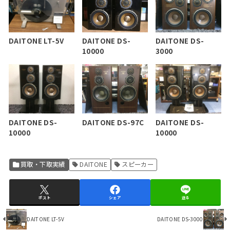
DAITONE LT-5V
DAITONE DS-
DAITONE DS-
3000
10000
DAITONE DS-
DAITONE DS-97C
DAITONE DS-
10000
10000
買取・下取実績
DAITONE
スピーカー
ポスト
シェア
送る
DAITONE LT-5V
DAITONE DS-3000