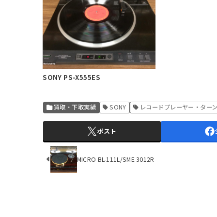
SONY PS-X555ES
買取・下取実績
SONY
レコードプレーヤー・ター
ポスト
MICRO BL-111L/SME 3012R