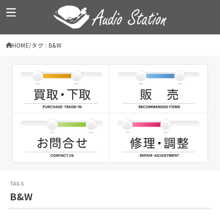
HOME
タグ : B&W
B&W