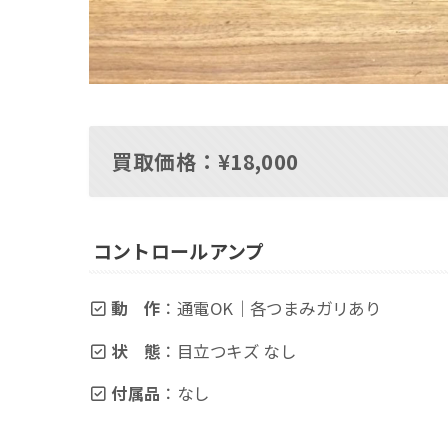
買取価格：¥18,000
コントロールアンプ
動 作
：通電OK｜各つまみガリあり
状 態
：目立つキズ なし
付属品
：なし