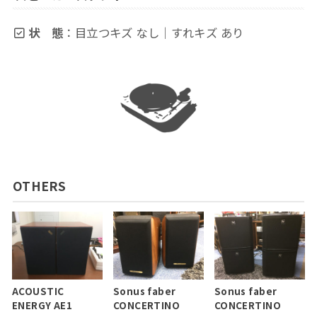
状 態
：目立つキズ なし｜すれキズ あり
OTHERS
ACOUSTIC
Sonus faber
Sonus faber
ENERGY AE1
CONCERTINO
CONCERTINO